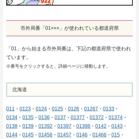
市外局番「01×××」が使われている都道府県
「01」から始まる市外局番は、下記の都道府県で使われ
ています。
※番号をクリックすると、詳細ページに移動します。
北海道
011
・
0123
・
0124
・
0125
・
0126
・
01267
・
0133
・
0134
・
0135
・
0136
・
0137
・
01377
・
01372
・
01374
・
0138
・
0139
・
01392
・
01397
・
01398
・
0142
・
0143
・
0144
・
0145
・
01456
・
01457
・
0146
・
01466
・
015
・