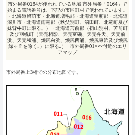
市外局番0164が使われている地域 市外局番「0164」で
始まる電話番号は、下記の市区町村で使われています。
・北海道留萌市・北海道増毛郡・北海道留萌郡・北海道
深川市・北海道雨竜郡（秩父別町、沼田町、北竜町及び
妹背牛町に限る。）・北海道苫前郡（初山別村、苫前町
及び羽幌町（天売相影、天売富磯、天売弁天、天売前
浜、天売和浦、焼尻白浜、焼尻西浦、焼尻東浜及び焼尻
緑ヶ丘を除く｡）に限る｡） 市外局番01×××付近のエリ
アマップ
市外局番上3桁での分布地図です。