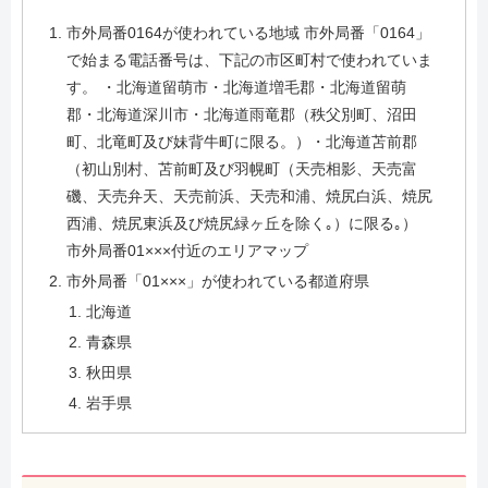
市外局番0164が使われている地域 市外局番「0164」
で始まる電話番号は、下記の市区町村で使われていま
す。 ・北海道留萌市・北海道増毛郡・北海道留萌
郡・北海道深川市・北海道雨竜郡（秩父別町、沼田
町、北竜町及び妹背牛町に限る。）・北海道苫前郡
（初山別村、苫前町及び羽幌町（天売相影、天売富
磯、天売弁天、天売前浜、天売和浦、焼尻白浜、焼尻
西浦、焼尻東浜及び焼尻緑ヶ丘を除く｡）に限る｡）
市外局番01×××付近のエリアマップ
市外局番「01×××」が使われている都道府県
北海道
青森県
秋田県
岩手県