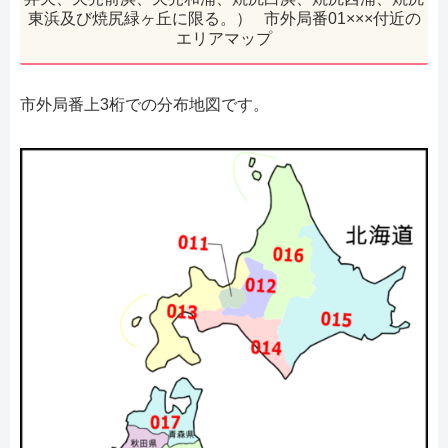
東浜及び焼尻緑ヶ丘に限る。） 市外局番01×××付近の
エリアマップ
市外局番上3桁での分布地図です。