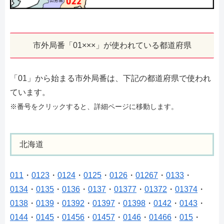
市外局番「01×××」が使われている都道府県
「01」から始まる市外局番は、下記の都道府県で使われ
ています。
※番号をクリックすると、詳細ページに移動します。
北海道
011
・
0123
・
0124
・
0125
・
0126
・
01267
・
0133
・
0134
・
0135
・
0136
・
0137
・
01377
・
01372
・
01374
・
0138
・
0139
・
01392
・
01397
・
01398
・
0142
・
0143
・
0144
・
0145
・
01456
・
01457
・
0146
・
01466
・
015
・