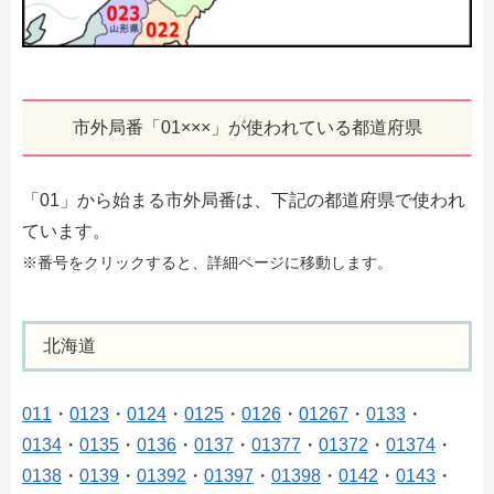
市外局番「01×××」が使われている都道府県
「01」から始まる市外局番は、下記の都道府県で使われ
ています。
※番号をクリックすると、詳細ページに移動します。
北海道
011
・
0123
・
0124
・
0125
・
0126
・
01267
・
0133
・
0134
・
0135
・
0136
・
0137
・
01377
・
01372
・
01374
・
0138
・
0139
・
01392
・
01397
・
01398
・
0142
・
0143
・