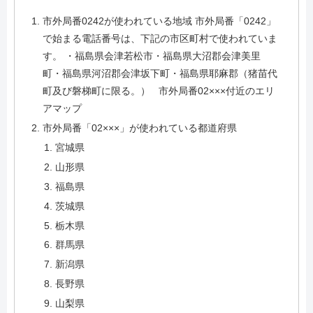
市外局番0242が使われている地域 市外局番「0242」
で始まる電話番号は、下記の市区町村で使われていま
す。 ・福島県会津若松市・福島県大沼郡会津美里
町・福島県河沼郡会津坂下町・福島県耶麻郡（猪苗代
町及び磐梯町に限る。） 市外局番02×××付近のエリ
アマップ
市外局番「02×××」が使われている都道府県
宮城県
山形県
福島県
茨城県
栃木県
群馬県
新潟県
長野県
山梨県