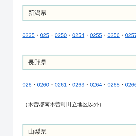
新潟県
0235
・
025
・
0250
・
0254
・
0255
・
0256
・
025
長野県
026
・
0260
・
0261
・
0263
・
0264
・
0265
・
026
（木曽郡南木曽町田立地区以外）
山梨県