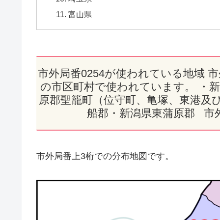
富山県
市外局番0254が使われている地域 
の市区町村で使われています。 ・
原郡聖籠町（位守町、亀塚、東港及び
船郡・新潟県東蒲原郡 市外
市外局番上3桁での分布地図です。