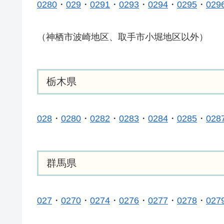
0280
・
029
・
0291
・
0293
・
0294
・
0295
・
029
（神栖市波崎地区、取手市小堀地区以外）
栃木県
028
・
0280
・
0282
・
0283
・
0284
・
0285
・
028
群馬県
027
・
0270
・
0274
・
0276
・
0277
・
0278
・
027