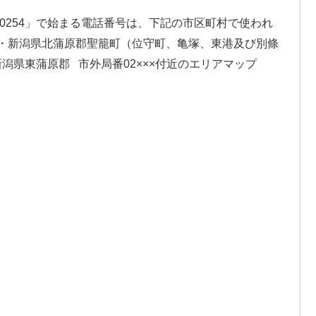
「0254」で始まる電話番号は、下記の市区町村で使われ
市・新潟県北蒲原郡聖籠町（位守町、亀塚、東港及び別條
潟県東蒲原郡 市外局番02×××付近のエリアマップ