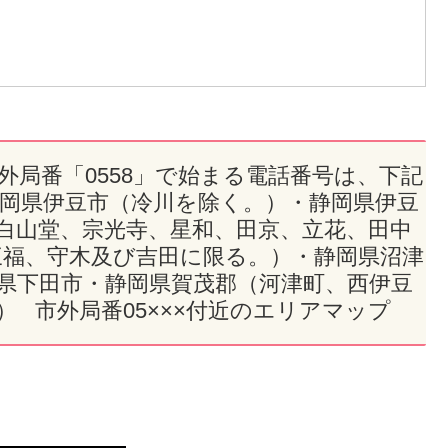
市外局番「0558」で始まる電話番号は、下記
静岡県伊豆市（冷川を除く。）・静岡県伊豆
白山堂、宗光寺、星和、田京、立花、田中
三福、守木及び吉田に限る。）・静岡県沼津
県下田市・静岡県賀茂郡（河津町、西伊豆
 市外局番05×××付近のエリアマップ