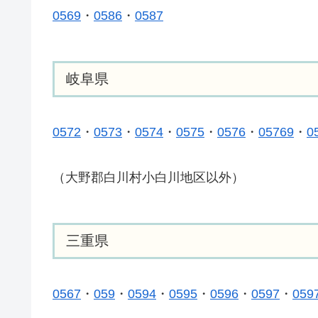
0569
・
0586
・
0587
岐阜県
0572
・
0573
・
0574
・
0575
・
0576
・
05769
・
0
（大野郡白川村小白川地区以外）
三重県
0567
・
059
・
0594
・
0595
・
0596
・
0597
・
059