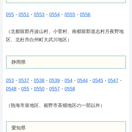
055
・
0551
・
0553
・
0554
・
0555
・
0556
（北都留郡丹波山村、小菅村、南都留郡道志村月夜野地
区、北杜市白州町大武川地区）
静岡県
053
・
0537
・
0538
・
0539
・
054
・
0544
・
0545
・
0547
・
0548
・
055
・
0550
・
0557
・
0558
（熱海市泉地区、裾野市茶畑地区の一部以外）
愛知県