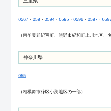
三重県
0567
・
059
・
0594
・
0595
・
0596
・
0597
・
059
（南牟婁郡紀宝町、熊野市紀和町上川地区、
神奈川県
055
（相模原市緑区小渕地区の一部）