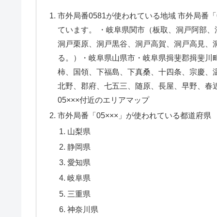
市外局番0581が使われている地域 市外局番
ています。 ・岐阜県関市（板取、洞戸阿部
洞戸栗原、洞戸黒谷、洞戸高賀、洞戸高見、
る。）・岐阜県山県市・岐阜県揖斐郡揖斐川
柿、国領、下福島、下真桑、十四条、宗慶、
北野、郡府、七五三、随原、長屋、早野、春
05×××付近のエリアマップ
市外局番「05×××」が使われている都道府県
山梨県
静岡県
愛知県
岐阜県
三重県
神奈川県