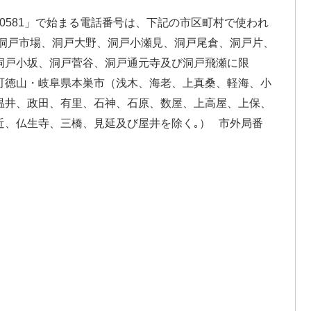
「0581」で始まる電話番号は、下記の市区町村で使われ
、洞戸市場、洞戸大野、洞戸小瀬見、洞戸尾倉、洞戸片、
洞戸小坂、洞戸菅谷、洞戸通元寺及び洞戸飛瀬に限
町徳山・岐阜県本巣市（浅木、海老、上真桑、軽海、小
温井、政田、有里、石神、石原、数屋、上高屋、上保、
近、仏生寺、三橋、見延及び屋井を除く｡） 市外局番