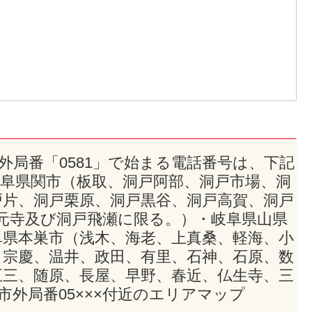
市外局番「0581」で始まる電話番号は、下記
岐阜県関市（板取、洞戸阿部、洞戸市場、洞
戸片、洞戸栗原、洞戸黒谷、洞戸高賀、洞戸
元寺及び洞戸飛瀬に限る。）・岐阜県山県
阜県本巣市（浅木、海老、上真桑、軽海、小
、宗慶、温井、政田、有里、石神、石原、数
五三、随原、長屋、早野、春近、仏生寺、三
市外局番05×××付近のエリアマップ