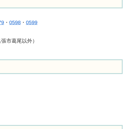
79
・
0598
・
0599
名張市葛尾以外）