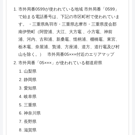
市外局番0599が使われている地域 市外局番「0599」
で始まる電話番号は、下記の市区町村で使われていま
す。 ・三重県鳥羽市・三重県志摩市・三重県度会郡
南伊勢町（阿曽浦、大江、大方竈 、小方竈、神前
浦、河内、古和浦、新桑竈、慥柄浦、棚橋竈、東宮、
栃木竈、奈屋浦、贄浦、方座浦、道方、道行竈及び村
山を除く。） 市外局番05×××付近のエリアマップ
市外局番「05×××」が使われている都道府県
山梨県
静岡県
愛知県
岐阜県
三重県
神奈川県
長野県
滋賀県