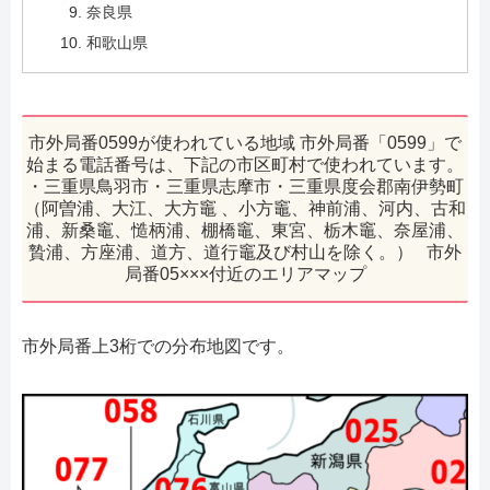
奈良県
和歌山県
市外局番0599が使われている地域 市外局番「0599」で
始まる電話番号は、下記の市区町村で使われています。
・三重県鳥羽市・三重県志摩市・三重県度会郡南伊勢町
（阿曽浦、大江、大方竈 、小方竈、神前浦、河内、古和
浦、新桑竈、慥柄浦、棚橋竈、東宮、栃木竈、奈屋浦、
贄浦、方座浦、道方、道行竈及び村山を除く。） 市外
局番05×××付近のエリアマップ
市外局番上3桁での分布地図です。