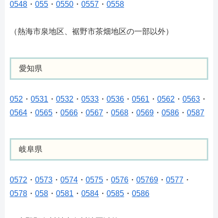
0548
・
055
・
0550
・
0557
・
0558
（熱海市泉地区、裾野市茶畑地区の一部以外）
愛知県
052
・
0531
・
0532
・
0533
・
0536
・
0561
・
0562
・
0563
・
0564
・
0565
・
0566
・
0567
・
0568
・
0569
・
0586
・
0587
岐阜県
0572
・
0573
・
0574
・
0575
・
0576
・
05769
・
0577
・
0578
・
058
・
0581
・
0584
・
0585
・
0586