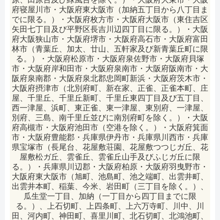
府寝屋川市・大阪府東大阪市（加納五丁目から八丁目ま
でに限る。）・大阪府枚方市・大阪府大阪市（東住吉区
矢田七丁目及び平野区長吉川辺四丁目に限る。）・大阪
府大阪狭山市・大阪府堺市・大阪府高石市・大阪府富田
林市（青葉丘、加太、廿山、五軒家及び新青葉丘町に限
る。）・大阪府松原市・大阪府泉佐野市・大阪府貝塚
市・大阪府岸和田市・大阪府泉南市・大阪府阪南市・大
阪府泉南郡・大阪府泉北郡忠岡町新浜・大阪府茨木市・
大阪府摂津市（北別府町、新在家、正雀、正雀本町、庄
屋、千里丘、千里丘新町、千里丘東四丁目及び五丁目、
西一津屋、浜町、東正雀、東一津屋、東別府、一津屋、
別府、三島、南千里丘並びに南別府町を除く。）・大阪
府高槻市・大阪府池田市（空港を除く。）・大阪府箕面
市・大阪府豊能郡・兵庫県伊丹市・兵庫県川西市・兵庫
県宝塚市（長尾台、花屋敷荘園、花屋敷つつじガ丘、花
屋敷松ガ丘、雲雀丘、雲雀丘山手及びふじガ丘に限
る。）・兵庫県川辺郡・大阪府柏原・大阪府羽曳野市・
大阪府東大阪市（旭町、池島町、池之端町、出雲井町、
出雲井本町、稲葉、今米、岩田町（三丁目を除く。）、
瓜生堂一丁目、加納（一丁目から四丁目までに限
る。）、上石切町、上四条町、上六万寺町、川中、川
田、河内町、神田町、喜里川町、北石切町、北鴻池町、