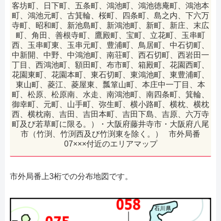
客坊町、日下町、五条町、鴻池町、鴻池徳庵町、鴻池本
町、鴻池元町、古箕輪、桜町、四条町、島之内、下六万
寺町、昭和町、新池島町、新鴻池町、新町、新庄、末広
町、角田、善根寺町、鷹殿町、宝町、立花町、玉串町
西、玉串町東、玉串元町、豊浦町、鳥居町、中石切町、
中新開、中野、中鴻池町、南荘町、西石切町、西岩田一
丁目、西鴻池町、額田町、布市町、箱殿町、花園西町、
花園東町、花園本町、東石切町、東鴻池町、東豊浦町、
東山町、菱江、菱屋東、瓢箪山町、本庄中一丁目、本
町、松原、松原南、水走、南鴻池町、南四条町、箕輪、
御幸町、元町、山手町、弥生町、横小路町、横枕、横枕
西、横枕南、吉田、吉田本町、吉田下島、吉原、六万寺
町及び若草町に限る。）・大阪府藤井寺市・大阪府八尾
市（竹渕、竹渕西及び竹渕東を除く。） 市外局番
07×××付近のエリアマップ
市外局番上3桁での分布地図です。