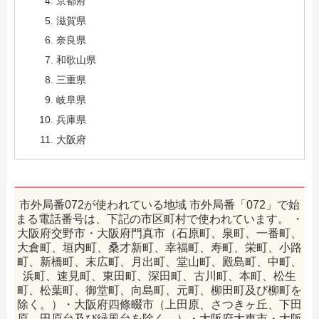
京都府
滋賀県
奈良県
和歌山県
三重県
岐阜県
兵庫県
大阪府
市外局番072が使われている地域 市外局番「072」で始
まる電話番号は、下記の市区町村で使われています。 ・
大阪府交野市・大阪府門真市（石原町、泉町、一番町、
大倉町、垣内町、桑才新町、幸福町、寿町、栄町、小路
町、新橋町、末広町、月出町、堂山町、殿島町、中町、
浜町、速見町、東田町、深田町、古川町、本町、松生
町、松葉町、御堂町、向島町、元町、柳田町及び柳町を
除く。）・大阪府四條畷市（上田原、さつきヶ丘、下田
原、田原台及び緑風台を除く。）・大阪府大東市・大阪