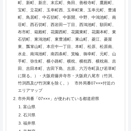
町、新町、新庄、末広町、角田、善根寺町、鷹殿町、
宝町、立花町、玉串町西、玉串町東、玉串元町、豊浦
町、鳥居町、中石切町、中新開、中野、中鴻池町、南
荘町、西石切町、西岩田一丁目、西鴻池町、額田町、
布市町、箱殿町、花園西町、花園東町、花園本町、東
石切町、東鴻池町、東豊浦町、東山町、菱江、菱屋
東、瓢箪山町、本庄中一丁目、本町、松原、松原南、
水走、南鴻池町、南四条町、箕輪、御幸町、元町、山
手町、弥生町、横小路町、横枕、横枕西、横枕南、吉
田、吉田本町、吉田下島、吉原、六万寺町及び若草町
に限る。）・大阪府藤井寺市・大阪府八尾市（竹渕、
竹渕西及び竹渕東を除く。） 市外局番07×××付近の
エリアマップ
市外局番「07×××」が使われている都道府県
富山県
石川県
福井県