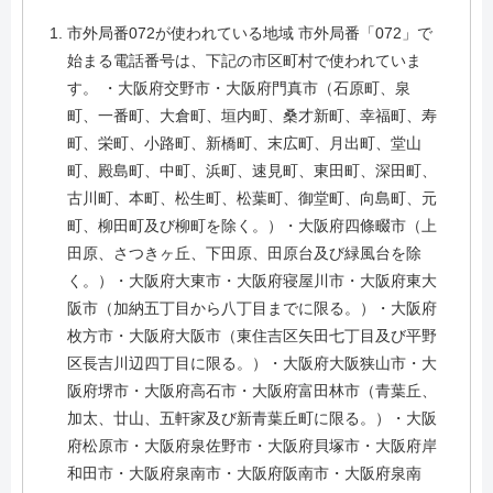
市外局番072が使われている地域 市外局番「072」で
始まる電話番号は、下記の市区町村で使われていま
す。 ・大阪府交野市・大阪府門真市（石原町、泉
町、一番町、大倉町、垣内町、桑才新町、幸福町、寿
町、栄町、小路町、新橋町、末広町、月出町、堂山
町、殿島町、中町、浜町、速見町、東田町、深田町、
古川町、本町、松生町、松葉町、御堂町、向島町、元
町、柳田町及び柳町を除く。）・大阪府四條畷市（上
田原、さつきヶ丘、下田原、田原台及び緑風台を除
く。）・大阪府大東市・大阪府寝屋川市・大阪府東大
阪市（加納五丁目から八丁目までに限る。）・大阪府
枚方市・大阪府大阪市（東住吉区矢田七丁目及び平野
区長吉川辺四丁目に限る。）・大阪府大阪狭山市・大
阪府堺市・大阪府高石市・大阪府富田林市（青葉丘、
加太、廿山、五軒家及び新青葉丘町に限る。）・大阪
府松原市・大阪府泉佐野市・大阪府貝塚市・大阪府岸
和田市・大阪府泉南市・大阪府阪南市・大阪府泉南