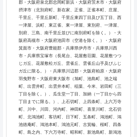
郡・大阪府泉北郡忠岡町新浜・大阪府茨木市・大阪府
摂津市（北別府町、新在家、正雀、正雀本町、庄屋、
千里丘、千里丘新町、千里丘東四丁目及び五丁目、西
一津屋、浜町、東正雀、東一津屋、東別府、一津屋、
別府、三島、南千里丘並びに南別府町を除く。）・大
阪府高槻市・大阪府池田市（空港を除く。）・大阪府
箕面市・大阪府豊能郡・兵庫県伊丹市・兵庫県川西
市・兵庫県宝塚市（長尾台、花屋敷荘園、花屋敷つつ
じガ丘、花屋敷松ガ丘、雲雀丘、雲雀丘山手及びふじ
ガ丘に限る。）・兵庫県川辺郡・大阪府柏原・大阪府
羽曳野市・大阪府東大阪市（旭町、池島町、池之端
町、出雲井町、出雲井本町、稲葉、今米、岩田町（三
丁目を除く。）、瓜生堂一丁目、加納（一丁目から四
丁目までに限る。）、上石切町、上四条町、上六万寺
町、川中、川田、河内町、神田町、喜里川町、北石切
町、北鴻池町、客坊町、日下町、五条町、鴻池町、鴻
池徳庵町、鴻池本町、鴻池元町、古箕輪、桜町、四条
町、島之内、下六万寺町、昭和町、新池島町、新鴻池