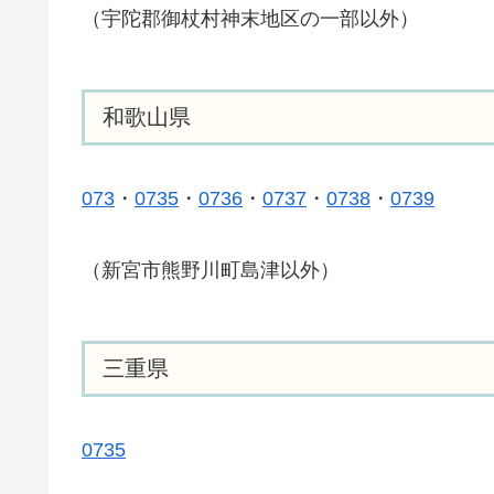
（宇陀郡御杖村神末地区の一部以外）
和歌山県
073
・
0735
・
0736
・
0737
・
0738
・
0739
（新宮市熊野川町島津以外）
三重県
0735