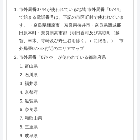
市外局番0744が使われている地域 市外局番「0744」
で始まる電話番号は、下記の市区町村で使われていま
す。 ・奈良県橿原市・奈良県桜井市・奈良県磯城郡
田原本町・奈良県高市郡（明日香村及び高取町（越
智、車木、寺崎及び丹生谷を除く。）に限る。） 市
外局番07×××付近のエリアマップ
市外局番「07×××」が使われている都道府県
富山県
石川県
福井県
京都府
滋賀県
奈良県
和歌山県
三重県
岐阜県