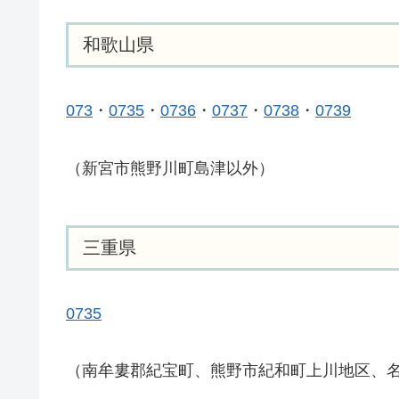
和歌山県
073
・
0735
・
0736
・
0737
・
0738
・
0739
（新宮市熊野川町島津以外）
三重県
0735
（南牟婁郡紀宝町、熊野市紀和町上川地区、