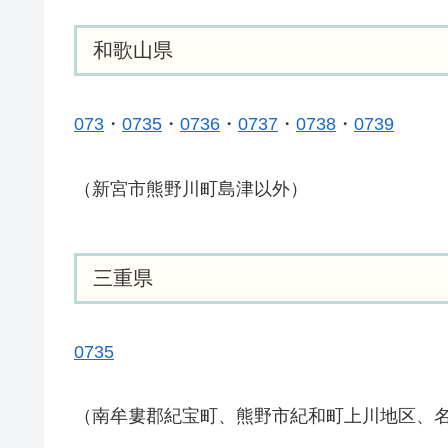
和歌山県
073
・
0735
・
0736
・
0737
・
0738
・
0739
（新宮市熊野川町島津以外）
三重県
0735
（南牟婁郡紀宝町、熊野市紀和町上川地区、