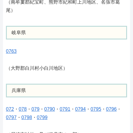
（南牟婁郡紀宝町、熊野市紀和町上川地区、名張市葛
尾）
岐阜県
0763
（大野郡白川村小白川地区）
兵庫県
072
・
078
・
079
・
0790
・
0791
・
0794
・
0795
・
0796
・
0797
・
0798
・
0799