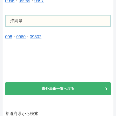
0996
・
09969
・
0997
沖縄県
098
・
0980
・
09802
市外局番一覧へ戻る
都道府県から検索